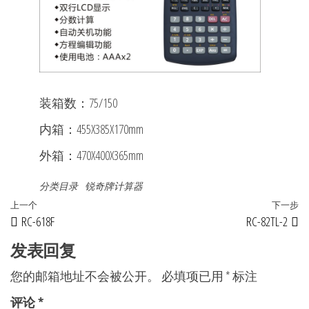
装箱数：75/150
内箱：455X385X170mm
外箱：470X400X365mm
分类目录
锐奇牌计算器
文
上
上一个
下一步
RC-618F
RC-82TL-2
章
一
篇
发表回复
导
文
航
您的邮箱地址不会被公开。
必填项已用
*
标注
章
评论
*