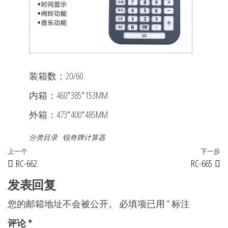
装箱数：20/60
内箱：460*385*153MM
外箱：473*400*485MM
分类目录
锐奇牌计算器
文
上
上一个
下一步
RC-662
RC-665
章
一
篇
发表回复
导
文
航
您的邮箱地址不会被公开。
必填项已用
*
标注
章
评论
*