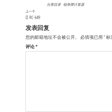
分类目录
锐奇牌计算器
文
上
上一个
RC-649
章
一
篇
发表回复
导
文
航
您的邮箱地址不会被公开。
必填项已用
*
标
章
评论
*