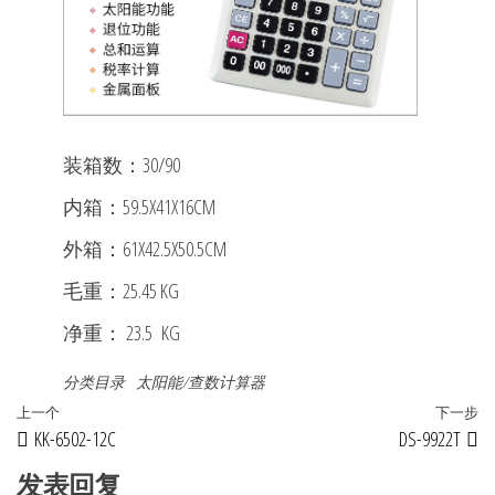
装箱数：30/90
内箱：59.5X41X16CM
外箱：61X42.5X50.5CM
毛重：25.45 KG
净重： 23.5 KG
分类目录
太阳能/查数计算器
文
上
上一个
下一步
KK-6502-12C
DS-9922T
章
一
篇
发表回复
导