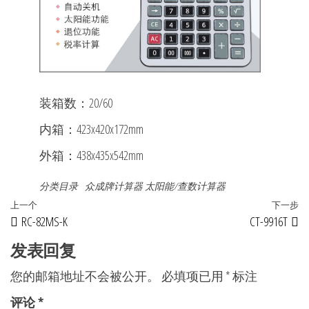
装箱数：20/60
内箱：423x420x172mm
外箱：438x435x542mm
分类目录
众成牌计算器
太阳能/查数计算器
文
上
上一个
下一步
RC-82MS-K
CT-9916T
章
一
篇
发表回复
导
文
航
您的邮箱地址不会被公开。
必填项已用
*
标注
章
评论
*