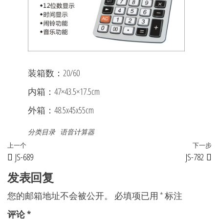
装箱数：20/60
内箱：47×43.5×17.5cm
外箱：48.5x45x55cm
分类目录
语音计算器
文
上
上一个
下一步
JS-689
JS-782
章
一
篇
发表回复
导
文
航
您的邮箱地址不会被公开。
必填项已用
*
标注
章
评论
*