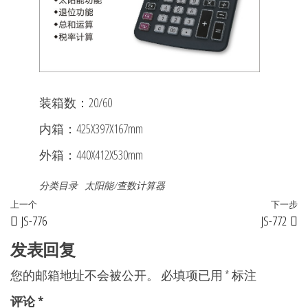
装箱数：20/60
内箱：425X397X167mm
外箱：440X412X530mm
分类目录
太阳能/查数计算器
文
上
上一个
下一步
JS-776
JS-772
章
一
篇
发表回复
导
文
航
您的邮箱地址不会被公开。
必填项已用
*
标注
章
评论
*