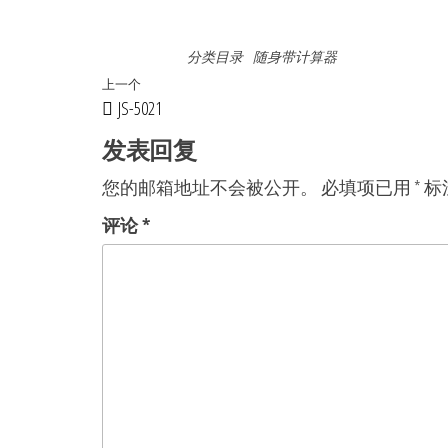
分类目录
随身带计算器
文
上
上一个
JS-5021
章
一
篇
发表回复
导
文
航
您的邮箱地址不会被公开。
必填项已用
*
标
章
评论
*